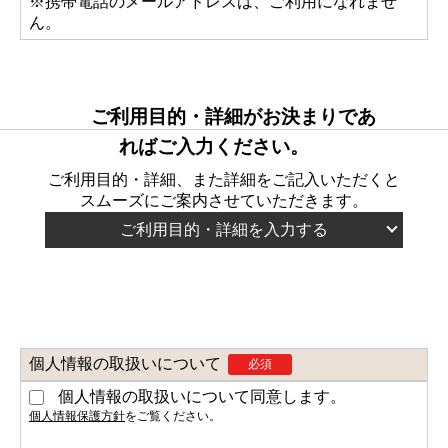
※携帯電話のメールアドレスは、ご利用になれませ
ん。
ご利用目的・詳細がお決まりであ
ればご入力ください。
ご利用目的・詳細、また詳細をご記入いただくと
スムーズにご案内させていただきます。
ご利用目的・詳細を入力する
ご利用目的
任意
ミーティング
会社説明会
祝勝会・祝賀会
個人情報の取扱いについて
必須
就任式・退任式
イベント
個人情報の取扱いについて同意します。
社内研修
個人情報保護方針
をご覧ください。
表彰式