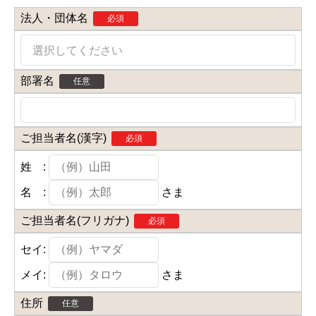
法人・団体名
必須
選択してください
部署名
任意
ご担当者名(漢字)
必須
姓 :
名 :
さま
ご担当者名(フリガナ)
必須
セイ:
メイ:
さま
住所
任意