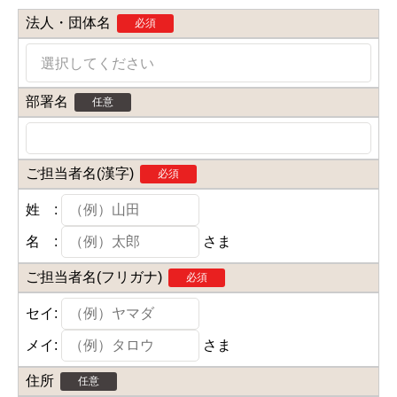
法人・団体名
必須
選択してください
部署名
任意
ご担当者名(漢字)
必須
姓 :
名 :
さま
ご担当者名(フリガナ)
必須
セイ:
メイ:
さま
住所
任意