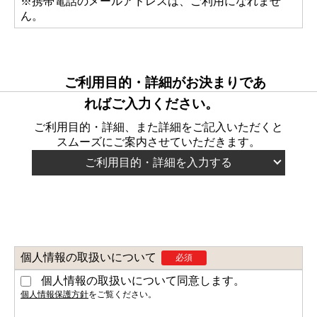
※携帯電話のメールアドレスは、ご利用になれませ
ん。
ご利用目的・詳細がお決まりであ
ればご入力ください。
ご利用目的・詳細、また詳細をご記入いただくと
スムーズにご案内させていただきます。
ご利用目的・詳細を入力する
ご利用目的
任意
ミーティング
会社説明会
祝勝会・祝賀会
個人情報の取扱いについて
必須
就任式・退任式
イベント
個人情報の取扱いについて同意します。
社内研修
個人情報保護方針
をご覧ください。
表彰式