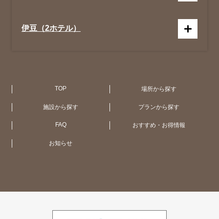
伊豆（2ホテル）
京都（1ホテル）
広 島（1ホテル）
札 幌（1ホテル）
アメリカ合衆国 (NY・ハワイ)（4ホテ
ル）
TOP
場所から探す
施設から探す
プランから探す
大阪（1ホテル）
函館・大沼（1ホテル）
オーストラリア（11ホテル）
FAQ
おすすめ・お得情報
お知らせ
大津（1ホテル）
UK（2ホテル）
シンガポール（1ホテル）