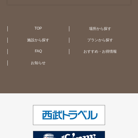
京都（1ホテル）
広 島（1ホテル）
札 幌（1ホテル）
アメリカ合衆国 (NY・ハワイ)（4ホテ
ル）
TOP
場所から探す
施設から探す
プランから探す
大阪（1ホテル）
函館・大沼（1ホテル）
オーストラリア（11ホテル）
FAQ
おすすめ・お得情報
お知らせ
大津（1ホテル）
UK（2ホテル）
シンガポール（1ホテル）
ベトナム（1ホテル）