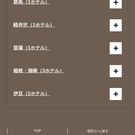
群馬（1ホテル）
軽井沢（1ホテル）
苗場（1ホテル）
箱根・湘南（3ホテル）
伊豆（2ホテル）
京都（1ホテル）
広 島（1ホテル）
札 幌（1ホテル）
アメリカ合衆国 (NY・ハワイ)（4ホテ
ル）
TOP
場所から探す