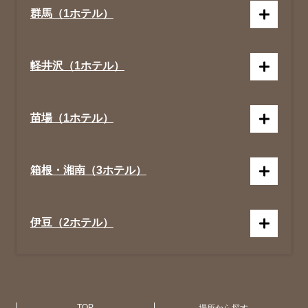
群馬（1ホテル）
軽井沢（1ホテル）
苗場（1ホテル）
箱根・湘南（3ホテル）
伊豆（2ホテル）
京都（1ホテル）
広 島（1ホテル）
札 幌（1ホテル）
アメリカ合衆国 (NY・ハワイ)（4ホテ
ル）
TOP