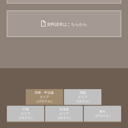
資料請求はこちらから
関東・甲信越
関西
エリア
エリア
（17ホテル）
（3ホテル）
中国
北海道
海外
エリア
エリア
（27ホテル）
（1ホテル）
（2ホテル）