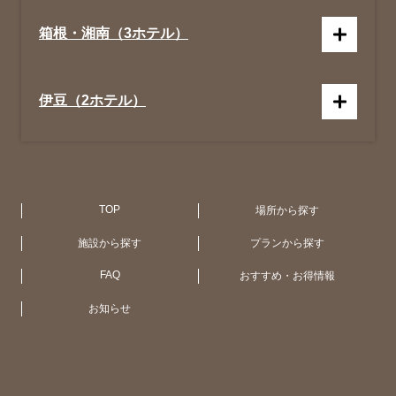
箱根・湘南（3ホテル）
伊豆（2ホテル）
京都（1ホテル）
広 島（1ホテル）
札 幌（1ホテル）
アメリカ合衆国 (NY・ハワイ)（4ホテ
ル）
TOP
場所から探す
施設から探す
プランから探す
大阪（1ホテル）
函館・大沼（1ホテル）
オーストラリア（11ホテル）
FAQ
おすすめ・お得情報
お知らせ
大津（1ホテル）
UK（2ホテル）