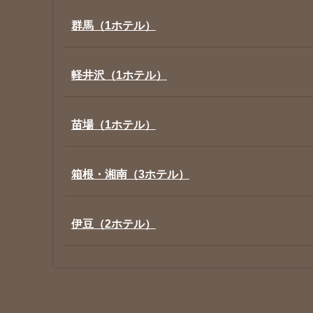
群馬（1ホテル）
軽井沢（1ホテル）
苗場（1ホテル）
箱根・湘南（3ホテル）
伊豆（2ホテル）
京都（1ホテル）
広 島（1ホテル）
札 幌（1ホテル）
アメリカ合衆国 (NY・ハワイ)（4ホテル）