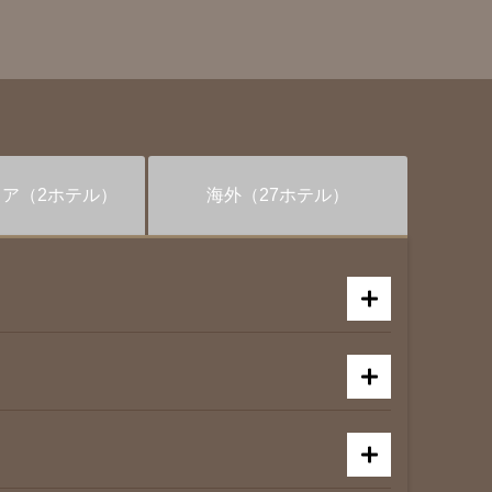
リア
（2ホテル）
海外
（27ホテル）