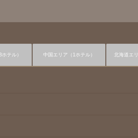
3ホテル）
中国
エリア
（1ホテル）
北海道
エ