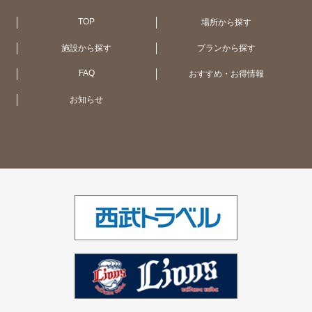
京都（1ホテル）
広 島（1ホテル）
札 幌（1ホテル）
アメリカ合衆国 (NY・ハワイ)（4ホテ
ル）
TOP
場所から探す
施設から探す
プランから探す
大阪（1ホテル）
函館・大沼（1ホテル）
オーストラリア（11ホテル）
FAQ
おすすめ・お得情報
お知らせ
大津（1ホテル）
UK（2ホテル）
シンガポール（1ホテル）
ベトナム（1ホテル）
インド（2ホテル）