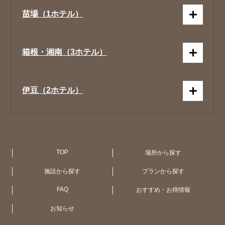
苗場（1ホテル）
箱根・湘南（3ホテル）
伊豆（2ホテル）
京都（1ホテル）
広 島（1ホテル）
札 幌（1ホテル）
アメリカ合衆国 (NY・ハワイ)（4ホテ
ル）
TOP
場所から探す
施設から探す
プランから探す
大阪（1ホテル）
函館・大沼（1ホテル）
オーストラリア（11ホテル）
FAQ
おすすめ・お得情報
お知らせ
大津（1ホテル）