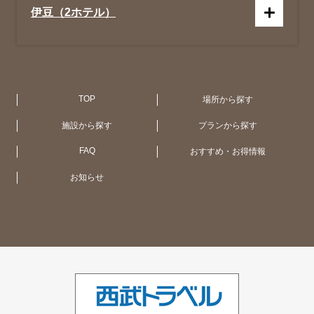
伊豆（2ホテル）
京都（1ホテル）
広 島（1ホテル）
札 幌（1ホテル）
アメリカ合衆国 (NY・ハワイ)（4ホテ
ル）
TOP
場所から探す
施設から探す
プランから探す
大阪（1ホテル）
函館・大沼（1ホテル）
オーストラリア（11ホテル）
FAQ
おすすめ・お得情報
お知らせ
大津（1ホテル）
UK（2ホテル）
シンガポール（1ホテル）
ベトナム（1ホテル）