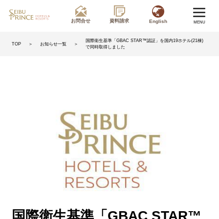
お問合せ
資料請求
English
MENU
国際衛生基準「GBAC STAR™認証」を国内19ホテル(21棟)
＞
お知らせ一覧
＞
TOP
で同時取得しました
国際衛生基準「GBAC STAR™