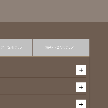
リア
（2ホテル）
海外
（27ホテル）