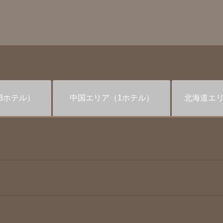
3ホテル）
中国
エリア
（1ホテル）
北海道
エ