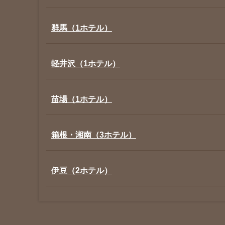
群馬（1ホテル）
軽井沢（1ホテル）
苗場（1ホテル）
箱根・湘南（3ホテル）
伊豆（2ホテル）
京都（1ホテル）
広 島（1ホテル）
札 幌（1ホテル）
アメリカ合衆国 (NY・ハワイ)（4ホテル）