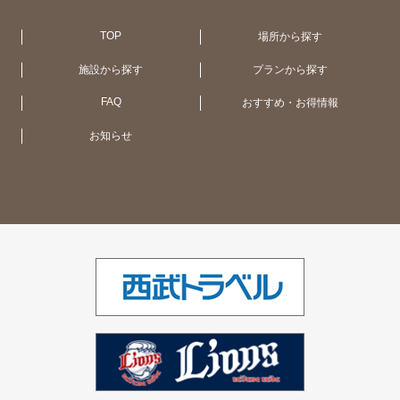
京都（1ホテル）
広 島（1ホテル）
札 幌（1ホテル）
アメリカ合衆国 (NY・ハワイ)（4ホテ
ル）
TOP
場所から探す
施設から探す
プランから探す
大阪（1ホテル）
函館・大沼（1ホテル）
オーストラリア（11ホテル）
FAQ
おすすめ・お得情報
お知らせ
大津（1ホテル）
UK（2ホテル）
シンガポール（1ホテル）
ベトナム（1ホテル）
インド（2ホテル）