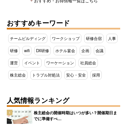
おすすめ・お得情報一覧はこちら
おすすめキーワード
チームビルディング
ワークショップ
研修合宿
人事
研修
wifi
DX研修
ホテル宴会
企画
会議
運営
イベント
ワーケーション
社員総会
株主総会
トラブル対処法
安心・安全
採用
人気情報ランキング
株主総会の開催時期はいつが多い？開催期日ま
1
でに準備すべ…