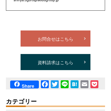
お問合せはこちら
資料請求はこちら
F
T
Li
H
E
P
Share
a
wi
n
at
m
o
c
tt
e
e
ail
ck
カテゴリー
e
er
n
et