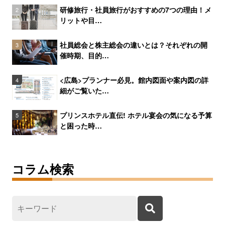
研修旅行・社員旅行がおすすめの7つの理由！メ
2
リットや目…
社員総会と株主総会の違いとは？それぞれの開
3
催時期、目的…
<広島>プランナー必見。館内図面や案内図の詳
4
細がご覧いた…
プリンスホテル直伝! ホテル宴会の気になる予算
5
と困った時…
コラム検索